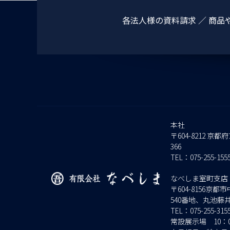
各法人様の資料請求 ／ 商
本社
〒604-8212
366
TEL：
075-255-155
なべしま室町支店
〒604-8156
540番地、丸池藤
TEL：
075-255-315
常設展示場 10：0